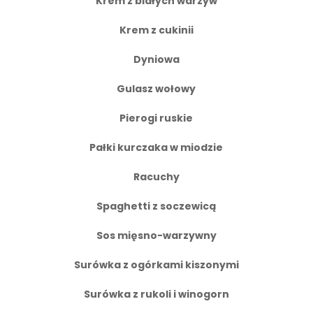
Krem z białych warzyw
Krem z cukinii
Dyniowa
Gulasz wołowy
Pierogi ruskie
Pałki kurczaka w miodzie
Racuchy
Spaghetti z soczewicą
Sos mięsno-warzywny
Surówka z ogórkami kiszonymi
Surówka z rukoli i winogorn